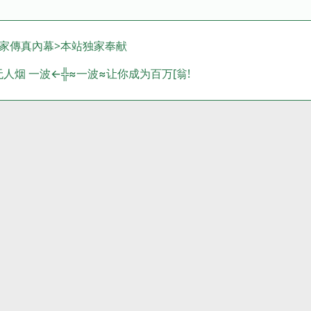
 <独家傳真內幕>本站独家奉献
荒无人烟 一波←╬≈一波≈让你成为百万[翁!