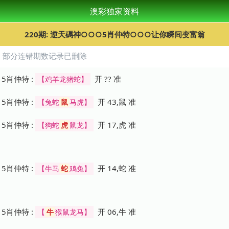
澳彩独家资料
220期: 逆天碼神○○○5肖仲特○○○让你瞬间变富翁
，部分连错期数记录已删除
5肖仲特 :
开 ?? 准
【鸡羊龙猪蛇】
5肖仲特 :
开 43,鼠 准
【兔蛇
鼠
马虎】
5肖仲特 :
开 17,虎 准
【狗蛇
虎
鼠龙】
5肖仲特 :
开 14,蛇 准
【牛马
蛇
鸡兔】
5肖仲特 :
开 06,牛 准
【
牛
猴鼠龙马】